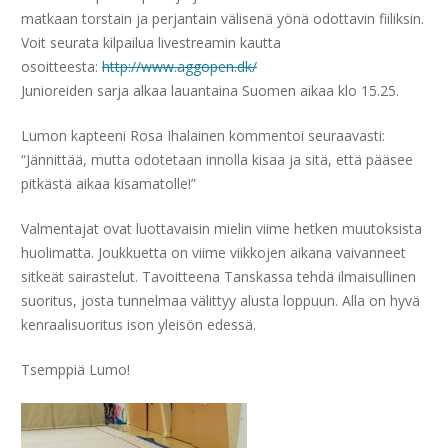
matkaan torstain ja perjantain välisenä yönä odottavin fiiliksin.
Voit seurata kilpailua livestreamin kautta
osoitteesta:
http://www.aggopen.dk/
Junioreiden sarja alkaa lauantaina Suomen aikaa klo 15.25.
Lumon kapteeni Rosa Ihalainen kommentoi seuraavasti:
“Jännittää, mutta odotetaan innolla kisaa ja sitä, että pääsee
pitkästä aikaa kisamatolle!”
Valmentajat ovat luottavaisin mielin viime hetken muutoksista
huolimatta. Joukkuetta on viime viikkojen aikana vaivanneet
sitkeät sairastelut. Tavoitteena Tanskassa tehdä ilmaisullinen
suoritus, josta tunnelmaa välittyy alusta loppuun. Alla on hyvä
kenraalisuoritus ison yleisön edessä.
Tsemppiä Lumo!