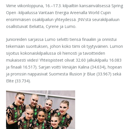
Viime viikonloppuna, 16.–17.3. kilpailtiin kansainvälisessä Spring
Open -kilpailussa Vantaan Energia Areenalla World Cupin
ensimmäisen osakilpailun yhteydessä. JNV:stä seurakilpailuun
osallistuivat Beliatta, Cyrene ja Lumo.
Junioreiden sarjassa Lumo selvitti ti
ensä finaaliin ja onnistui
tekemään suorituksen, johon koko tiimi oli tyytyväinen. Lumon
sijoitus kokonaiskilpailussa oli hienosti ja tavoitteiden
mukaisesti viides! Yhteispisteet olivat 32.60 (alkukilpailu 16.083
ja finaali 16.517). Sarjan voitti Venäjän Kalina (34.634), hopean
ja pronssin nappasivat Suomesta Illusion Jr Blue (33.967) sekä
Elite (33.734).