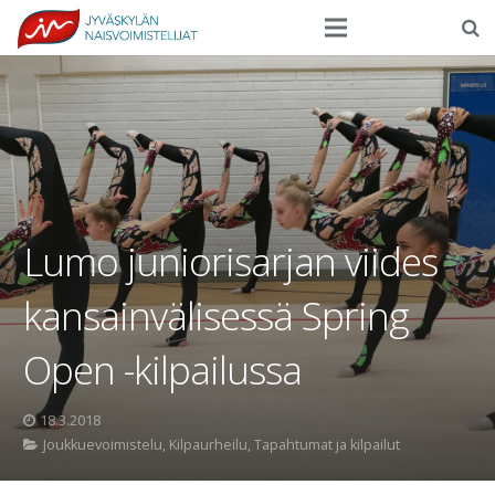
Seura
Harrasteliikunta
Kilpaurheilu
Tapahtumat
Lumo juniorisarjan viides
Ilmoittautuminen
kansainvälisessä Spring
Yhteystiedot
Open -kilpailussa
18.3.2018
Joukkuevoimistelu
,
Kilpaurheilu
,
Tapahtumat ja kilpailut