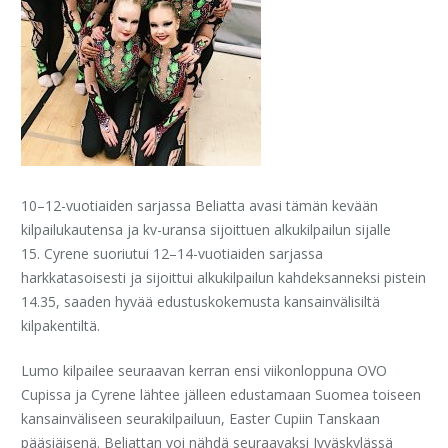
10–12-vuotiaiden sarjassa Beliatta avasi tämän kevään
kilpailukautensa ja kv-uransa sijoittuen alkukilpailun sijalle
15. Cyrene suoriutui 12–14-vuotiaiden sarjassa
harkkatasoisesti ja sijoittui alkukilpailun kahdeksanneksi pistein
14.35, saaden hyvää edustuskokemusta kansainvälisiltä
kilpakentiltä.
Lumo kilpailee seuraavan kerran ensi viikonloppuna OVO
Cupissa ja Cyrene lähtee jälleen edustamaan Suomea toiseen
kansainväliseen seurakilpailuun, Easter Cupiin Tanskaan
pääsiäisenä. Beliattan voi nähdä seuraavaksi Jyväskylässä