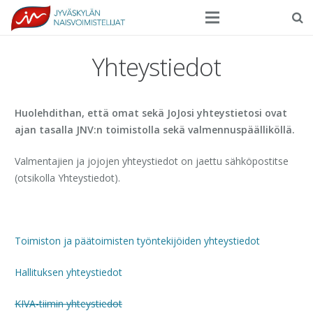
Seura
Yhteystiedot
Harrasteliikunta
Kilpaurheilu
Huolehdithan, että omat sekä JoJosi yhteystietosi ovat
ajan tasalla JNV:n toimistolla sekä valmennuspäälliköllä.
Tapahtumat
Valmentajien ja jojojen yhteystiedot on jaettu sähköpostitse
Ilmoittautuminen
(otsikolla Yhteystiedot).
Yhteystiedot
Toimiston ja päätoimisten työntekijöiden yhteystiedot
Hallituksen yhteystiedot
KIVA-tiimin yhteystiedot