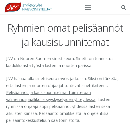
Seura
Ryhmien omat pelisäännöt
Harrasteliikunta
ja kausisuunnitemat
Kilpaurheilu
JNV on Nuoren Suomen sinettiseura. Sinetti on tunnustus
Tapahtumat
laadukkaasta työstä lasten ja nuorten parissa.
Ilmoittautuminen
JNV haluaa olla sinettiseura myös jatkossa. Siksi on tärkeää,
Yhteystiedot
että lasten ja nuorten ohjaajat tuntevat sinettikriteerit.
Pelisäännöt ja kausisuunnitelmat toimitetaan
valmennuspäällikölle syyskyselyiden yhteydessä
. Lasten
ryhmissä ohjaaja sopii pelisäännöt yhdessä lasten sekä
aikuisten kanssa. Pelisääntölomakkeista ja ohjelehtisiä
pelisääntökeskusteluun saa toimistolta.