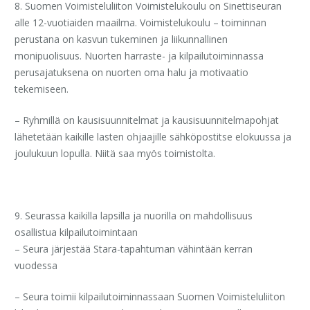
8. Suomen Voimisteluliiton Voimistelukoulu on Sinettiseuran
alle 12-vuotiaiden maailma. Voimistelukoulu – toiminnan
perustana on kasvun tukeminen ja liikunnallinen
monipuolisuus. Nuorten harraste- ja kilpailutoiminnassa
perusajatuksena on nuorten oma halu ja motivaatio
tekemiseen.
– Ryhmillä on kausisuunnitelmat ja kausisuunnitelmapohjat
lähetetään kaikille lasten ohjaajille sähköpostitse elokuussa ja
joulukuun lopulla. Niitä saa myös toimistolta.
9. Seurassa kaikilla lapsilla ja nuorilla on mahdollisuus
osallistua kilpailutoimintaan
– Seura järjestää Stara-tapahtuman vähintään kerran
vuodessa
– Seura toimii kilpailutoiminnassaan Suomen Voimisteluliiton