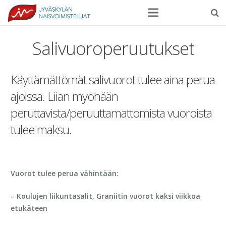
Seura
Salivuoroperuutukset
Harrasteliikunta
Käyttämättömät salivuorot tulee aina perua
Kilpaurheilu
ajoissa. Liian myöhään
Tapahtumat
peruttavista/peruuttamattomista vuoroista
Ilmoittautuminen
tulee maksu.
Yhteystiedot
Vuorot tulee perua vähintään:
– Koulujen liikuntasalit, Graniitin vuorot kaksi viikkoa
etukäteen