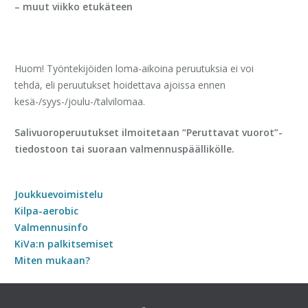
– muut viikko etukäteen
Huom! Työntekijöiden loma-aikoina peruutuksia ei voi
tehdä, eli peruutukset hoidettava ajoissa ennen
kesä-/syys-/joulu-/talvilomaa.
Salivuoroperuutukset ilmoitetaan “Peruttavat vuorot”-
tiedostoon tai suoraan valmennuspäällikölle.
Joukkuevoimistelu
Kilpa-aerobic
Valmennusinfo
KiVa:n palkitsemiset
Miten mukaan?