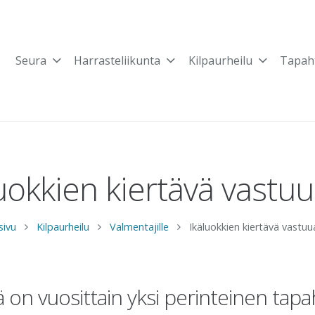
Seura
Harrasteliikunta
Kilpaurheilu
Tapah
uokkien kiertävä vastu
sivu
Kilpaurheilu
Valmentajille
Ikäluokkien kiertävä vastuu
illä on vuosittain yksi perinteinen t