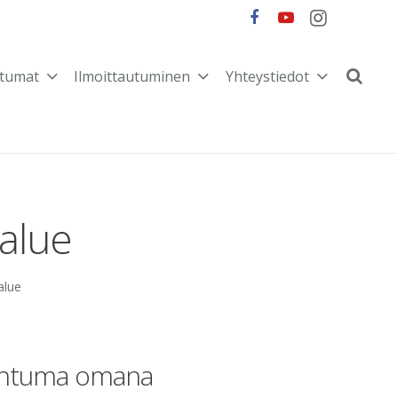
tumat
Ilmoittautuminen
Yhteystiedot
ualue
alue
apahtuma omana