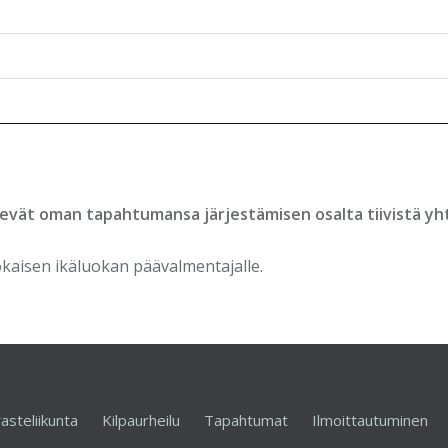
tekevät oman tapahtumansa järjestämisen osalta tiivistä y
okaisen ikäluokan päävalmentajalle.
asteliikunta
Kilpaurheilu
Tapahtumat
Ilmoittautuminen