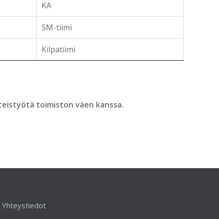
KA
SM-tiimi
Kilpatiimi
hteistyötä toimiston väen kanssa.
Yhteystiedot