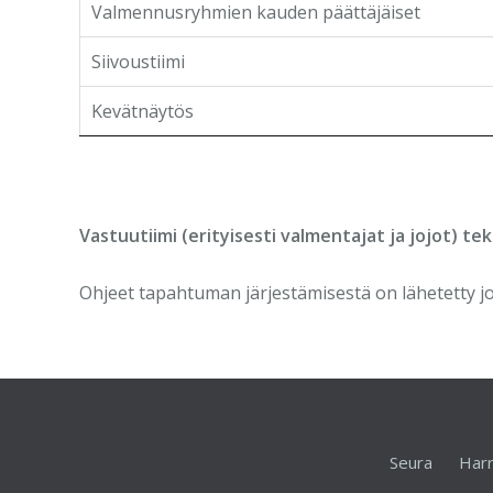
Valmennusryhmien kauden päättäjäiset
Siivoustiimi
Kevätnäytös
Vastuutiimi (erityisesti valmentajat ja jojot) 
Ohjeet tapahtuman järjestämisestä on lähetetty j
Seura
Harr