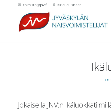
toimisto@jnv.fi
Kirjaudu sisään
Ikäl
Etu
Jokaisella JNV:n ikäluokkatiim