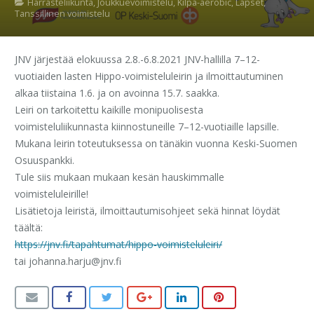
Harrasteliikunta
,
Joukkuevoimistelu
,
Kilpa-aerobic
,
Lapset
,
Tanssillinen voimistelu
JNV järjestää elokuussa 2.8.-6.8.2021 JNV-hallilla 7–12-
vuotiaiden lasten Hippo-voimisteluleirin ja ilmoittautuminen
alkaa tiistaina 1.6. ja on avoinna 15.7. saakka.
Leiri on tarkoitettu kaikille monipuolisesta
voimisteluliikunnasta kiinnostuneille 7–12-vuotiaille lapsille.
Mukana leirin toteutuksessa on tänäkin vuonna Keski-Suomen
Osuuspankki.
Tule siis mukaan mukaan kesän hauskimmalle
voimisteluleirille!
Lisätietoja leiristä, ilmoittautumisohjeet sekä hinnat löydät
täältä:
https://jnv.fi/tapahtumat/hippo-voimisteluleiri/
tai johanna.harju@jnv.fi