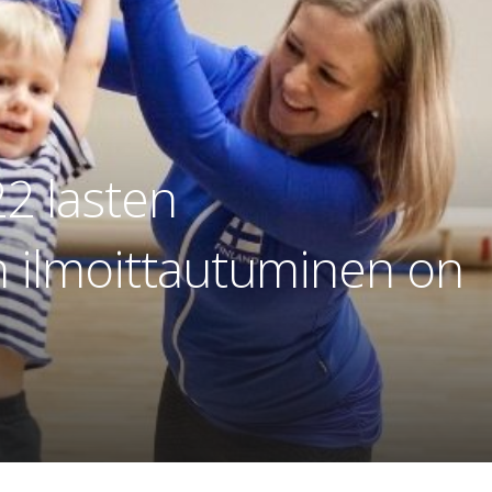
2 lasten
n ilmoittautuminen on