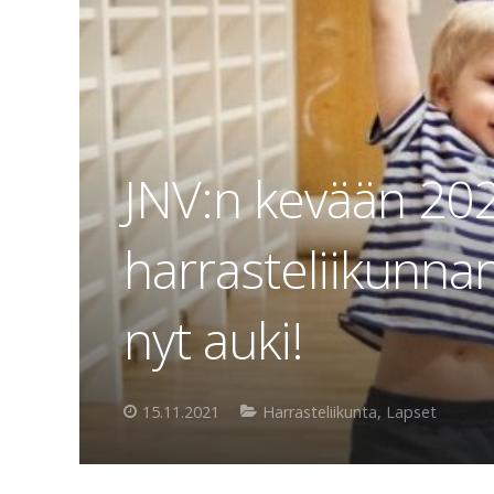
JNV:n kevään 202
harrasteliikunna
nyt auki!
15.11.2021
Harrasteliikunta
,
Lapset