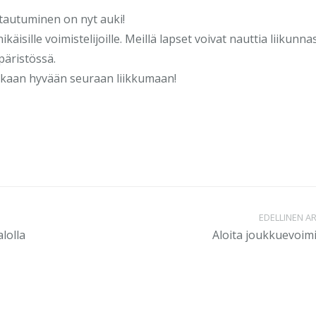
ttautuminen on nyt auki!
isille voimistelijoille. Meillä lapset voivat nauttia liikunna
päristössä.
ukaan hyvään seuraan liikkumaan!
EDELLINEN AR
lolla
Aloita joukkuevoimi