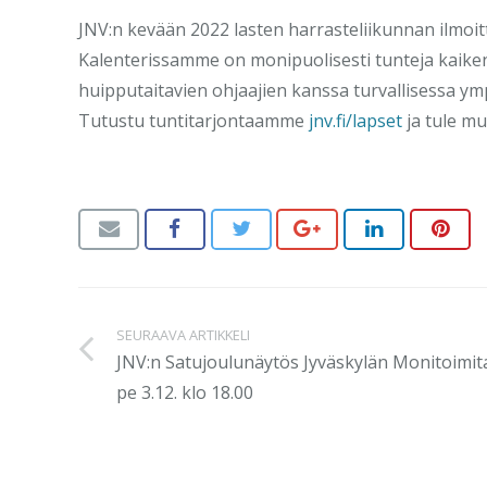
JNV:n kevään 2022 lasten harrasteliikunnan ilmoi
Kalenterissamme on monipuolisesti tunteja kaikenikä
huipputaitavien ohjaajien kanssa turvallisessa ym
Tutustu tuntitarjontaamme
jnv.fi/lapset
ja tule m
SEURAAVA ARTIKKELI
JNV:n Satujoulunäytös Jyväskylän Monitoimita
pe 3.12. klo 18.00