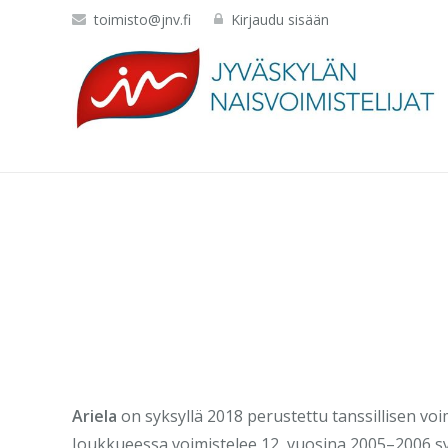
toimisto@jnv.fi
Kirjaudu sisään
Ariela
on syksyllä 2018 perustettu tanssillisen voi
Joukkueessa voimistelee 12, vuosina 2005–2006 syn