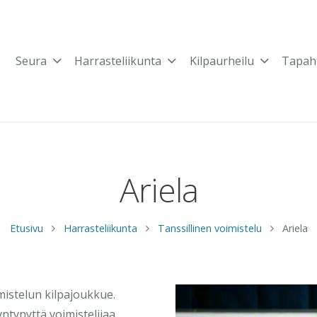
Seura
Harrasteliikunta
Kilpaurheilu
Tapah
Ariela
Etusivu
Harrasteliikunta
Tanssillinen voimistelu
Ariela
mistelun kilpajoukkue.
tynyttä voimistelijaa.