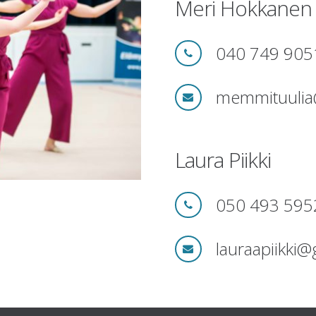
Meri Hokkanen
040 749 905
memmituulia
Laura Piikki
050 493 595
lauraapiikki