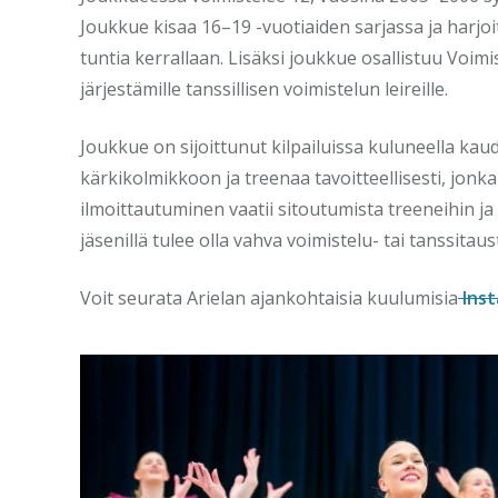
Joukkue kisaa 16–19 -vuotiaiden sarjassa ja harjoit
tuntia kerrallaan. Lisäksi joukkue osallistuu Voim
järjestämille tanssillisen voimistelun leireille.
Joukkue on sijoittunut kilpailuissa kuluneella kau
kärkikolmikkoon ja treenaa tavoitteellisesti, jon
ilmoittautuminen vaatii sitoutumista treeneihin ja
jäsenillä tulee olla vahva voimistelu- tai tanssitaus
Voit seurata Arielan ajankohtaisia kuulumisia
Inst