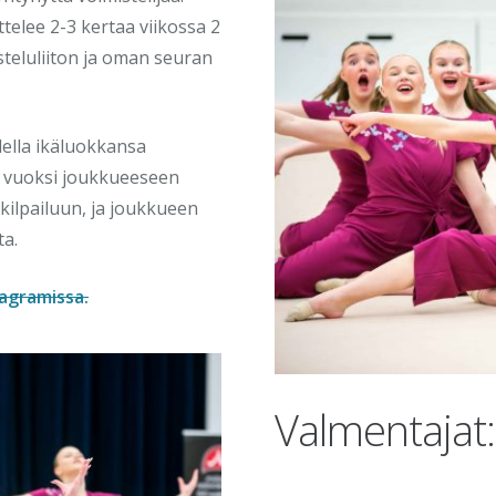
telee 2-3 kertaa viikossa 2
isteluliiton ja oman seuran
della ikäluokkansa
ka vuoksi joukkueeseen
 kilpailuun, ja joukkueen
ta.
agramissa.
Valmentajat: