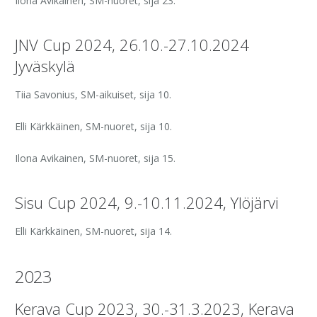
Ilona Avikainen, SM-nuoret, sija 23.
JNV Cup 2024, 26.10.-27.10.2024
Jyväskylä
Tiia Savonius, SM-aikuiset, sija 10.
Elli Kärkkäinen, SM-nuoret, sija 10.
Ilona Avikainen, SM-nuoret, sija 15.
Sisu Cup 2024, 9.-10.11.2024, Ylöjärvi
Elli Kärkkäinen, SM-nuoret, sija 14.
2023
Kerava Cup 2023, 30.-31.3.2023, Kerava