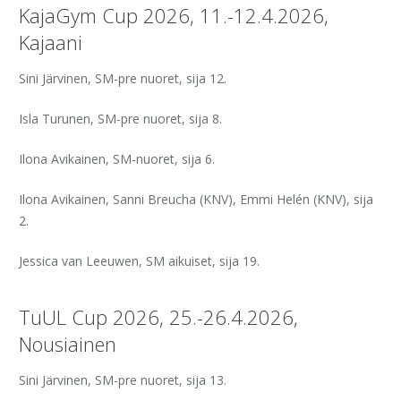
KajaGym Cup 2026, 11.-12.4.2026,
Kajaani
Sini Järvinen, SM-pre nuoret, sija 12.
Isla Turunen, SM-pre nuoret, sija 8.
Ilona Avikainen, SM-nuoret, sija 6.
Ilona Avikainen, Sanni Breucha (KNV), Emmi Helén (KNV), sija
2.
Jessica van Leeuwen, SM aikuiset, sija 19.
TuUL Cup 2026, 25.-26.4.2026,
Nousiainen
Sini Järvinen, SM-pre nuoret, sija 13.