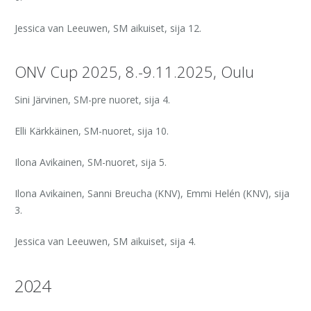
Jessica van Leeuwen, SM aikuiset, sija 12.
ONV Cup 2025, 8.-9.11.2025, Oulu
Sini Järvinen, SM-pre nuoret, sija 4.
Elli Kärkkäinen, SM-nuoret, sija 10.
Ilona Avikainen, SM-nuoret, sija 5.
Ilona Avikainen, Sanni Breucha (KNV), Emmi Helén (KNV), sija
3.
Jessica van Leeuwen, SM aikuiset, sija 4.
2024