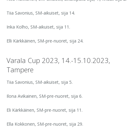
Tiia Savonius, SM-aikuiset, sija 14.
Inka Kolho, SM-aikuiset, sija 11.
Elli Kärkkäinen, SM-pre-nuoret, sija 24.
Varala Cup 2023, 14.-15.10.2023,
Tampere
Tiia Savonius, SM-aikuiset, sija 5.
Ilona Avikainen, SM-pre-nuoret, sija 6.
Eli Kärkkäinen, SM-pre-nuoret, sija 11.
Ella Kokkonen, SM-pre-nuoret, sija 29.