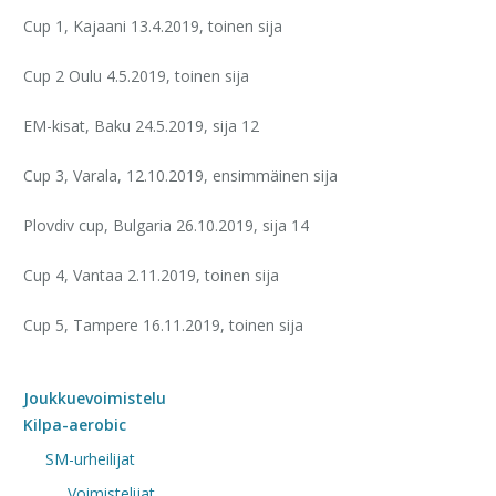
Cup 1, Kajaani 13.4.2019, toinen sija
Cup 2 Oulu 4.5.2019, toinen sija
EM-kisat, Baku 24.5.2019, sija 12
Cup 3, Varala, 12.10.2019, ensimmäinen sija
Plovdiv cup, Bulgaria 26.10.2019, sija 14
Cup 4, Vantaa 2.11.2019, toinen sija
Cup 5, Tampere 16.11.2019, toinen sija
Joukkuevoimistelu
Kilpa-aerobic
SM-urheilijat
Voimistelijat