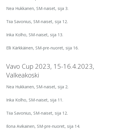
Nea Hukkanen, SM-naiset, sija 3.
Tiia Savonius, SM-naiset, sija 12.
Inka Kolho, SM-naiset, sija 13.
Elli Kärkkäinen, SM-pre-nuoret, sija 16.
Vavo Cup 2023, 15-16.4.2023,
Valkeakoski
Nea Hukkanen, SM-naiset, sija 2.
Inka Kolho, SM-naiset, sija 11.
Tiia Savonius, SM-naiset, sija 12.
Ilona Avikainen, SM-pre-nuoret, sija 14.