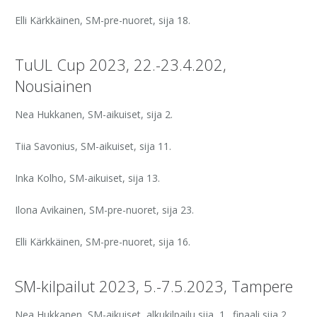
Elli Kärkkäinen, SM-pre-nuoret, sija 18.
TuUL Cup 2023, 22.-23.4.202,
Nousiainen
Nea Hukkanen, SM-aikuiset, sija 2.
Tiia Savonius, SM-aikuiset, sija 11.
Inka Kolho, SM-aikuiset, sija 13.
Ilona Avikainen, SM-pre-nuoret, sija 23.
Elli Kärkkäinen, SM-pre-nuoret, sija 16.
SM-kilpailut 2023, 5.-7.5.2023, Tampere
Nea Hukkanen, SM-aikuiset, alkukilpailu sija, 1., finaali sija 2.