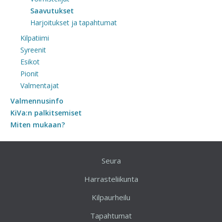
Saavutukset
Harjoitukset ja tapahtumat
Kilpatiimi
Syreenit
Esikot
Pionit
Valmentajat
Valmennusinfo
KiVa:n palkitsemiset
Miten mukaan?
Seura
Harrasteliikunta
Kilpaurheilu
Tapahtumat