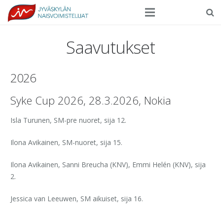
Seura
Saavutukset
Harrasteliikunta
2026
Kilpaurheilu
Syke Cup 2026, 28.3.2026, Nokia
Tapahtumat
Isla Turunen, SM-pre nuoret, sija 12.
Ilmoittautuminen
Ilona Avikainen, SM-nuoret, sija 15.
Yhteystiedot
Ilona Avikainen, Sanni Breucha (KNV), Emmi Helén (KNV), sija
2.
Jessica van Leeuwen, SM aikuiset, sija 16.