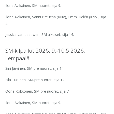
Ilona Avikainen, SM-nuoret, sija 9.
Ilona Avikainen, Sanni Breucha (KNV), Emmi Helén (KNV), sija
3.
Jessica van Leeuwen, SM aikuiset, sija 14.
SM-kilpailut 2026, 9.-10.5.2026,
Lempäälä
Sini Järvinen, SM-pre nuoret, sija 14.
Isla Turunen, SM-pre nuoret, sija 12.
Oona Kokkonen, SM-pre nuoret, sija 7.
Ilona Avikainen, SM-nuoret, sija 9.