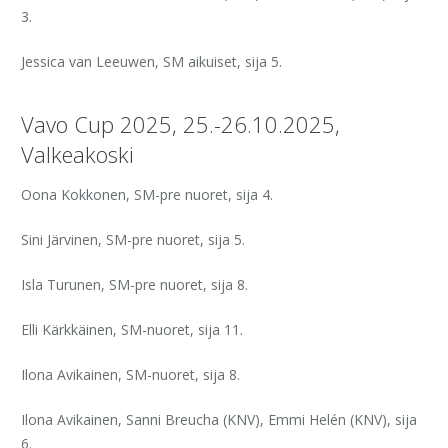
3.
Jessica van Leeuwen, SM aikuiset, sija 5.
Vavo Cup 2025, 25.-26.10.2025,
Valkeakoski
Oona Kokkonen, SM-pre nuoret, sija 4.
Sini Järvinen, SM-pre nuoret, sija 5.
Isla Turunen, SM-pre nuoret, sija 8.
Elli Kärkkäinen, SM-nuoret, sija 11.
Ilona Avikainen, SM-nuoret, sija 8.
Ilona Avikainen, Sanni Breucha (KNV), Emmi Helén (KNV), sija
6.