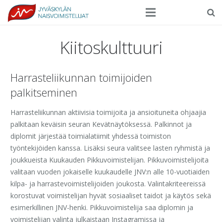
Seura
Kiitoskulttuuri
Harrasteliikunta
Harrasteliikunnan toimijoiden
Kilpaurheilu
palkitseminen
Tapahtumat
Harrasteliikunnan aktiivisia toimijoita ja ansioituneita ohjaajia
Ilmoittautuminen
palkitaan keväisin seuran Kevätnäytöksessä. Palkinnot ja
diplomit järjestää toimialatiimit yhdessä toimiston
Yhteystiedot
työntekijöiden kanssa. Lisäksi seura valitsee lasten ryhmistä ja
joukkueista Kuukauden Pikkuvoimistelijan. Pikkuvoimistelijoita
valitaan vuoden jokaiselle kuukaudelle JNV:n alle 10-vuotiaiden
kilpa- ja harrastevoimistelijoiden joukosta. Valintakriteereissä
korostuvat voimistelijan hyvät sosiaaliset taidot ja käytös sekä
esimerkillinen JNV-henki. Pikkuvoimistelija saa diplomin ja
voimistelijan valinta julkaistaan Instagramissa ja