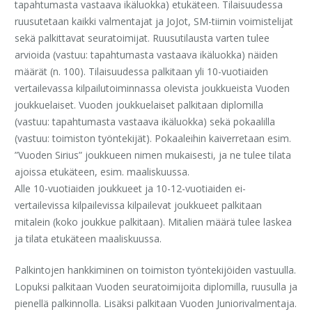
tapahtumasta vastaava ikäluokka) etukäteen. Tilaisuudessa
ruusutetaan kaikki valmentajat ja JoJot, SM-tiimin voimistelijat
sekä palkittavat seuratoimijat. Ruusutilausta varten tulee
arvioida (vastuu: tapahtumasta vastaava ikäluokka) näiden
määrät (n. 100). Tilaisuudessa palkitaan yli 10-vuotiaiden
vertailevassa kilpailutoiminnassa olevista joukkueista Vuoden
joukkuelaiset. Vuoden joukkuelaiset palkitaan diplomilla
(vastuu: tapahtumasta vastaava ikäluokka) sekä pokaalilla
(vastuu: toimiston työntekijät). Pokaaleihin kaiverretaan esim.
”Vuoden Sirius” joukkueen nimen mukaisesti, ja ne tulee tilata
ajoissa etukäteen, esim. maaliskuussa.
Alle 10-vuotiaiden joukkueet ja 10-12-vuotiaiden ei-
vertailevissa kilpailevissa kilpailevat joukkueet palkitaan
mitalein (koko joukkue palkitaan). Mitalien määrä tulee laskea
ja tilata etukäteen maaliskuussa.
Palkintojen hankkiminen on toimiston työntekijöiden vastuulla.
Lopuksi palkitaan Vuoden seuratoimijoita diplomilla, ruusulla ja
pienellä palkinnolla. Lisäksi palkitaan Vuoden Juniorivalmentaja.