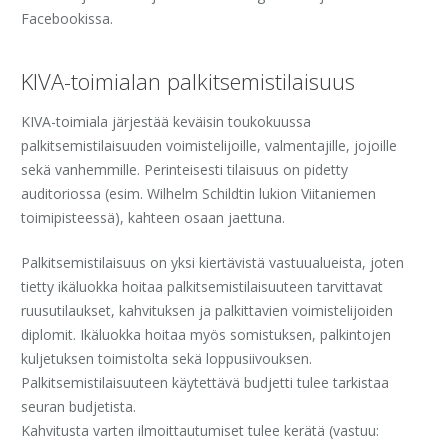
Facebookissa.
KIVA-toimialan palkitsemistilaisuus
KIVA-toimiala järjestää keväisin toukokuussa
palkitsemistilaisuuden voimistelijoille, valmentajille, jojoille
sekä vanhemmille. Perinteisesti tilaisuus on pidetty
auditoriossa (esim. Wilhelm Schildtin lukion Viitaniemen
toimipisteessä), kahteen osaan jaettuna.
Palkitsemistilaisuus on yksi kiertävistä vastuualueista, joten
tietty ikäluokka hoitaa palkitsemistilaisuuteen tarvittavat
ruusutilaukset, kahvituksen ja palkittavien voimistelijoiden
diplomit. Ikäluokka hoitaa myös somistuksen, palkintojen
kuljetuksen toimistolta sekä loppusiivouksen.
Palkitsemistilaisuuteen käytettävä budjetti tulee tarkistaa
seuran budjetista.
Kahvitusta varten ilmoittautumiset tulee kerätä (vastuu: